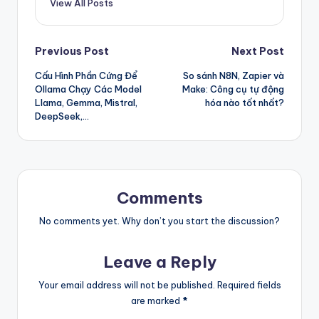
View All Posts
Post
Previous Post
Next Post
Cấu Hình Phần Cứng Để
So sánh N8N, Zapier và
navigation
Ollama Chạy Các Model
Make: Công cụ tự động
Llama, Gemma, Mistral,
hóa nào tốt nhất?
DeepSeek,…
Comments
No comments yet. Why don’t you start the discussion?
Leave a Reply
Your email address will not be published.
Required fields
are marked
*