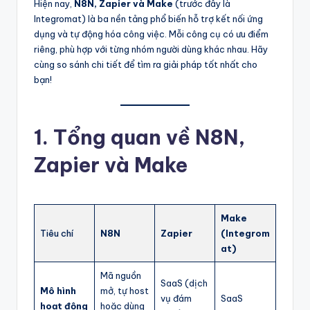
k
Hiện nay,
N8N, Zapier và Make
(trước đây là
Integromat) là ba nền tảng phổ biến hỗ trợ kết nối ứng
ỷ
dụng và tự động hóa công việc. Mỗi công cụ có ưu điểm
ni
riêng, phù hợp với từng nhóm người dùng khác nhau. Hãy
cùng so sánh chi tiết để tìm ra giải pháp tốt nhất cho
ệ
bạn!
m
–
1. Tổng quan về N8N,
T
Zapier và Make
ấ
t
c
Make
ả
Tiêu chí
N8N
Zapier
(Integrom
at)
tr
o
Mã nguồn
SaaS (dịch
Mô hình
mở, tự host
n
vụ đám
SaaS
hoạt động
hoặc dùng