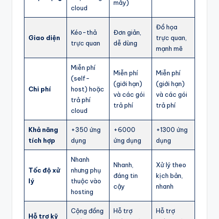
mây)
g
cloud
m
Đồ họa
Kéo-thả
Đơn giản,
Giao diện
trực quan,
ộ
trực quan
dễ dùng
mạnh mẽ
t
Miễn phí
b
Miễn phí
Miễn phí
(self-
(giới hạn)
(giới hạn)
l
Chi phí
host) hoặc
và các gói
và các gói
trả phí
o
trả phí
trả phí
cloud
g
Khả năng
+350 ứng
+6000
+1300 ứng
!
tích hợp
dụng
ứng dụng
dụng
Nhanh
Nhanh,
Xử lý theo
Tốc độ xử
nhưng phụ
đáng tin
kịch bản,
lý
thuộc vào
cậy
nhanh
hosting
Cộng đồng
Hỗ trợ
Hỗ trợ
Hỗ trợ kỹ