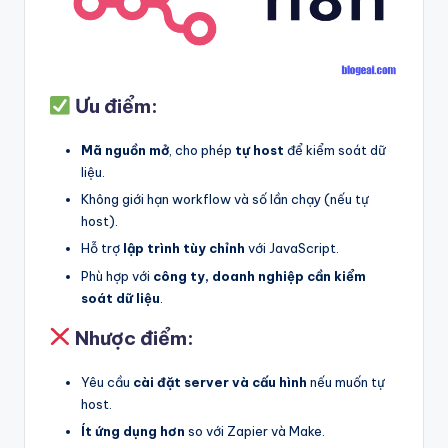
Ưu điểm:
Mã nguồn mở
, cho phép
tự host
để kiểm soát dữ
liệu.
Không giới hạn workflow và số lần chạy (nếu tự
host).
Hỗ trợ
lập trình tùy chỉnh
với JavaScript.
Phù hợp với
công ty, doanh nghiệp cần kiểm
soát dữ liệu
.
Nhược điểm:
Yêu cầu
cài đặt server và cấu hình
nếu muốn tự
host.
Ít ứng dụng hơn
so với Zapier và Make.