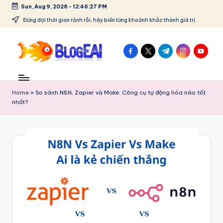
Sun, Aug 9, 2026
-
12:46:27 PM
Skip
Đừng đợi thời gian rảnh rỗi, hãy biến từng khoảnh khắc thành giá trị.
to
content
facebook.com
twitter.com
t.me
instagram.co
youtube
B
"Chia
sẻ
l
đam
Home
»
So sánh N8N, Zapier và Make: Công cụ tự động hóa nào tốt
o
mê,
nhất?
lưu
g
giữ
E
kỷ
niệm
A
–
I
Tất
cả
-
trong
C
một
blog!"
hi