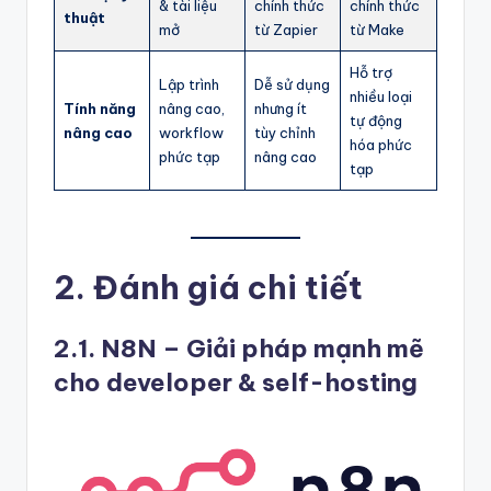
& tài liệu
chính thức
chính thức
thuật
mở
từ Zapier
từ Make
Hỗ trợ
Lập trình
Dễ sử dụng
nhiều loại
Tính năng
nâng cao,
nhưng ít
tự động
nâng cao
workflow
tùy chỉnh
hóa phức
phức tạp
nâng cao
tạp
2. Đánh giá chi tiết
2.1. N8N – Giải pháp mạnh mẽ
cho developer & self-hosting