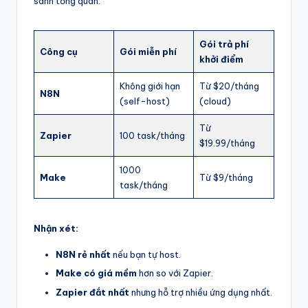
sánh tổng quan:
Gói trả phí
Công cụ
Gói miễn phí
khởi điểm
Không giới hạn
Từ $20/tháng
N8N
(self-host)
(cloud)
Từ
Zapier
100 task/tháng
$19.99/tháng
1000
Make
Từ $9/tháng
task/tháng
Nhận xét:
N8N rẻ nhất
nếu bạn tự host.
Make có giá mềm
hơn so với Zapier.
Zapier đắt nhất
nhưng hỗ trợ nhiều ứng dụng nhất.