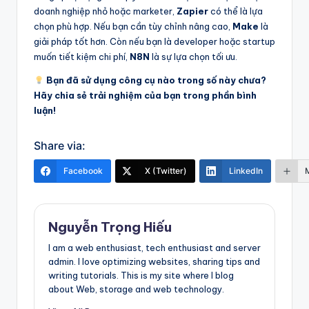
doanh nghiệp nhỏ hoặc marketer,
Zapier
có thể là lựa
chọn phù hợp. Nếu bạn cần tùy chỉnh nâng cao,
Make
là
giải pháp tốt hơn. Còn nếu bạn là developer hoặc startup
muốn tiết kiệm chi phí,
N8N
là sự lựa chọn tối ưu.
Bạn đã sử dụng công cụ nào trong số này chưa?
Hãy chia sẻ trải nghiệm của bạn trong phần bình
luận!
Share via:
Facebook
X (Twitter)
LinkedIn
Nguyễn Trọng Hiếu
I am a web enthusiast, tech enthusiast and server
admin. I love optimizing websites, sharing tips and
writing tutorials. This is my site where I blog
about Web, storage and web technology.