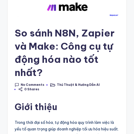
a
s
ẻ
So sánh N8N, Zapier
đ
và Make: Công cụ tự
a
m
động hóa nào tốt
m
nhất?
ê
,
No Comments
Thủ Thuật & Hướng Dẫn AI
Posted
0 Shares
in
lư
u
Giới thiệu
gi
Trong thời đại số hóa, tự động hóa quy trình làm việc là
ữ
yếu tố quan trọng giúp doanh nghiệp tối ưu hóa hiệu suất.