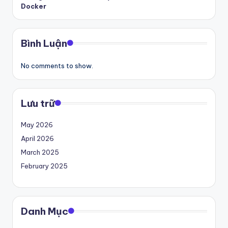
k
Docker
ỷ
ni
Bình Luận
ệ
No comments to show.
m
–
T
Lưu trữ
ấ
May 2026
t
April 2026
c
March 2025
February 2025
ả
tr
o
Danh Mục
n