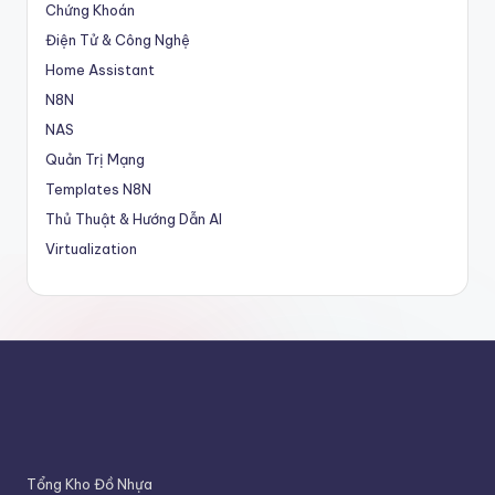
Chứng Khoán
g
Điện Tử & Công Nghệ
m
Home Assistant
ộ
N8N
t
NAS
b
Quản Trị Mạng
Templates N8N
l
Thủ Thuật & Hướng Dẫn AI
o
Virtualization
g
!
Tổng Kho Đồ Nhựa