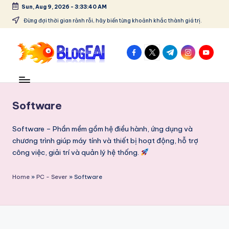
Sun, Aug 9, 2026
-
3:33:40 AM
Skip
Đừng đợi thời gian rảnh rỗi, hãy biến từng khoảnh khắc thành giá trị.
to
content
facebook.com
twitter.com
t.me
instagram.co
youtube
B
"Chia
sẻ
l
đam
o
Software
mê,
lưu
g
giữ
Software – Phần mềm gồm hệ điều hành, ứng dụng và
E
kỷ
chương trình giúp máy tính và thiết bị hoạt động, hỗ trợ
niệm
công việc, giải trí và quản lý hệ thống.
A
–
I
Tất
Home
»
PC - Sever
»
Software
cả
-
trong
C
một
blog!"
hi