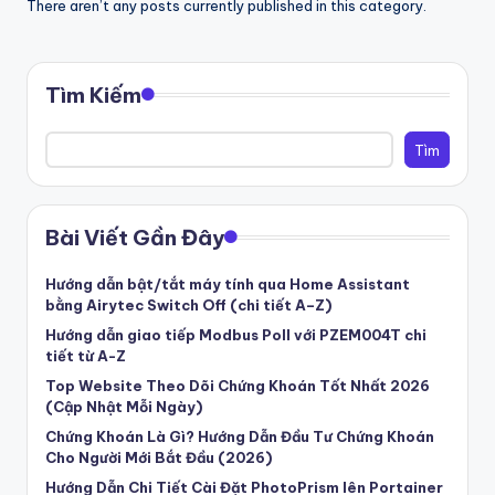
There aren’t any posts currently published in this category.
a
s
ẻ
Tìm Kiếm
đ
Tìm
a
m
Bài Viết Gần Đây
m
ê
Hướng dẫn bật/tắt máy tính qua Home Assistant
bằng Airytec Switch Off (chi tiết A–Z)
,
Hướng dẫn giao tiếp Modbus Poll với PZEM004T chi
lư
tiết từ A-Z
u
Top Website Theo Dõi Chứng Khoán Tốt Nhất 2026
(Cập Nhật Mỗi Ngày)
gi
Chứng Khoán Là Gì? Hướng Dẫn Đầu Tư Chứng Khoán
ữ
Cho Người Mới Bắt Đầu (2026)
Hướng Dẫn Chi Tiết Cài Đặt PhotoPrism lên Portainer