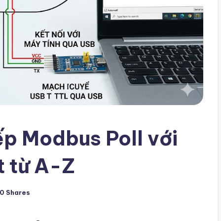
ếp Modbus Poll với
t từ A-Z
0 Shares