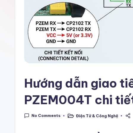
C
một
blog!"
hi
a
s
ẻ
đ
Hướng dẫn giao ti
a
m
PZEM004T chi tiế
m
No Comments
Điện Tử & Công Nghệ
Posted
ê
in