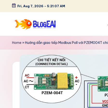
Fri, Aug 7, 2026
-
5:21:08 AM
Skip
to
content
B
"Chia
sẻ
l
Home
»
Hướng dẫn giao tiếp Modbus Poll với PZEM004T chi 
đam
o
mê,
lưu
g
giữ
E
kỷ
niệm
A
–
I
Tất
cả
-
trong