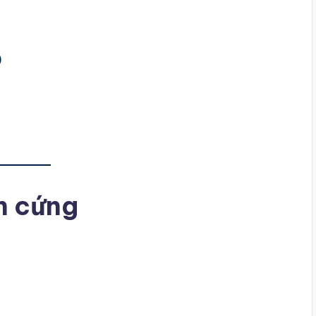
)
ần cứng