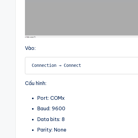
Vào:
Connection → Connect
Cấu hình:
Port: COMx
Baud: 9600
Data bits: 8
Parity: None