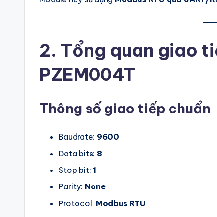
T
ấ
2. Tổng quan giao 
t
c
PZEM004T
ả
Thông số giao tiếp chuẩn
tr
o
Baudrate:
9600
n
Data bits:
8
g
Stop bit:
1
Parity:
None
m
Protocol:
Modbus RTU
ộ