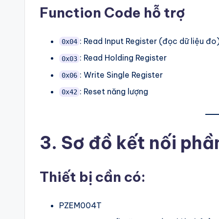
Function Code hỗ trợ
t
b
: Read Input Register (đọc dữ liệu đo
0x04
l
: Read Holding Register
0x03
o
: Write Single Register
0x06
: Reset năng lượng
0x42
g
!
3. Sơ đồ kết nối ph
Thiết bị cần có:
PZEM004T