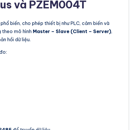
dbus và PZEM004T
phổ biến, cho phép thiết bị như PLC, cảm biến và
ng theo mô hình
Master – Slave (Client – Server)
,
ản hồi dữ liệu.
đo:
S485
để truyền dữ liệu.