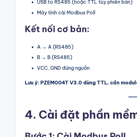
USB to RS485 (hoặc TTL tùy phiên bản)
Máy tính cài Modbus Poll
Kết nối cơ bản:
A → A (RS485)
B → B (RS485)
VCC, GND đúng nguồn
Lưu ý: PZEM004T V3.0 dùng TTL, cần module
4. Cài đặt phần mề
Bước 1: Cài Modbus Poll