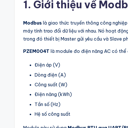
,
1. Giới thiệu về Mo
lư
u
Modbus
là giao thức truyền thông công nghiệp 
máy tính trao đổi dữ liệu với nhau. Nó hoạt độ
g
trong đó thiết bị Master gửi yêu cầu và Slave ph
iữ
PZEM004T
là module đo điện năng AC có thể 
k
Điện áp (V)
ỷ
Dòng điện (A)
ni
Công suất (W)
ệ
Điện năng (kWh)
Tần số (Hz)
m
Hệ số công suất
–
Module này sử dụng
Modbus RTU qua UART/R