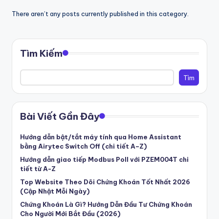
a
There aren’t any posts currently published in this category.
s
ẻ
Tìm Kiếm
đ
a
Tìm
m
m
Bài Viết Gần Đây
ê
Hướng dẫn bật/tắt máy tính qua Home Assistant
,
bằng Airytec Switch Off (chi tiết A–Z)
lư
Hướng dẫn giao tiếp Modbus Poll với PZEM004T chi
tiết từ A-Z
u
Top Website Theo Dõi Chứng Khoán Tốt Nhất 2026
gi
(Cập Nhật Mỗi Ngày)
ữ
Chứng Khoán Là Gì? Hướng Dẫn Đầu Tư Chứng Khoán
Cho Người Mới Bắt Đầu (2026)