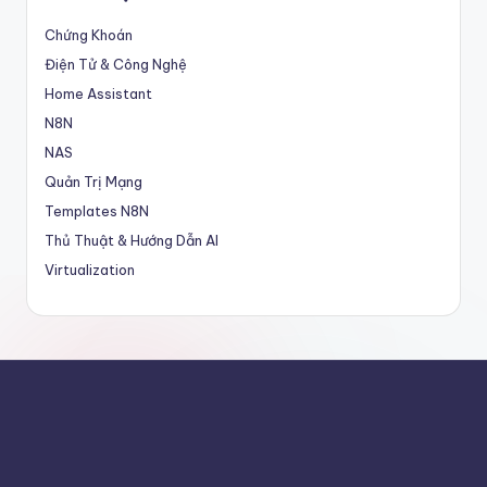
g
Chứng Khoán
m
Điện Tử & Công Nghệ
ộ
Home Assistant
t
N8N
NAS
b
Quản Trị Mạng
l
Templates N8N
o
Thủ Thuật & Hướng Dẫn AI
g
Virtualization
!