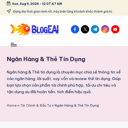
Sun, Aug 9, 2026
-
10:07:47 AM
Skip
Đừng đợi thời gian rảnh rỗi, hãy biến từng khoảnh khắc thành giá trị.
to
content
facebook.com
twitter.com
t.me
instagram.co
youtube
B
"Chia
sẻ
l
đam
o
Ngân Hàng & Thẻ Tín Dụng
mê,
lưu
g
giữ
Ngân hàng & Thẻ tín dụng là chuyên mục chia sẻ thông tin về
E
kỷ
các ngân hàng, lãi suất, vay vốn và review thẻ tín dụng. Giúp
niệm
bạn lựa chọn sản phẩm tài chính phù hợp, tối ưu chi tiêu và
A
–
tận dụng ưu đãi hoàn tiền, tích điểm hiệu quả.
I
Tất
cả
-
Home
»
Tài Chính & Đầu Tư
»
Ngân Hàng & Thẻ Tín Dụng
trong
C
một
blog!"
hi