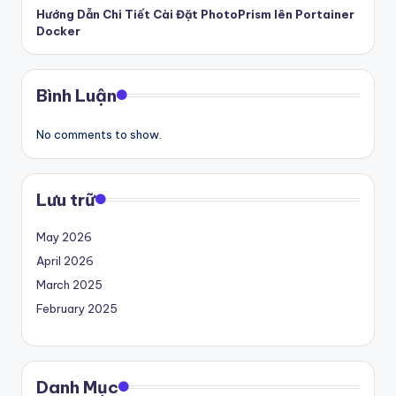
k
Hướng Dẫn Chi Tiết Cài Đặt PhotoPrism lên Portainer
ỷ
Docker
ni
ệ
Bình Luận
m
No comments to show.
–
T
Lưu trữ
ấ
t
May 2026
c
April 2026
March 2025
ả
February 2025
tr
o
n
Danh Mục