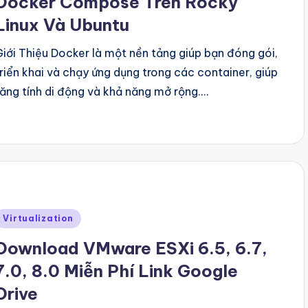
Docker Compose Trên Rocky
Linux Và Ubuntu
Giới Thiệu Docker là một nền tảng giúp bạn đóng gói,
triển khai và chạy ứng dụng trong các container, giúp
tăng tính di động và khả năng mở rộng.…
Posted
Virtualization
n
Download VMware ESXi 6.5, 6.7,
7.0, 8.0 Miễn Phí Link Google
Drive