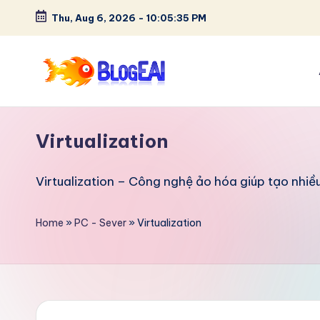
Thu, Aug 6, 2026
-
10:05:36 PM
Skip
to
content
B
"Chia
sẻ
l
Virtualization
đam
o
mê,
lưu
Virtualization – Công nghệ ảo hóa giúp tạo nhiều
g
giữ
E
kỷ
Home
»
PC - Sever
»
Virtualization
niệm
A
–
I
Tất
cả
-
trong