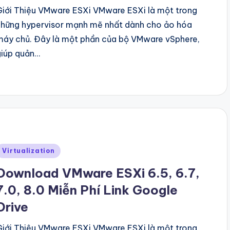
Giới Thiệu VMware ESXi VMware ESXi là một trong
những hypervisor mạnh mẽ nhất dành cho ảo hóa
máy chủ. Đây là một phần của bộ VMware vSphere,
giúp quản…
Posted
Virtualization
n
Download VMware ESXi 6.5, 6.7,
7.0, 8.0 Miễn Phí Link Google
Drive
Giới Thiệu VMware ESXi VMware ESXi là một trong