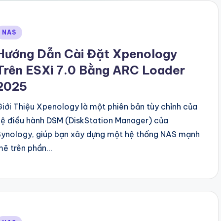
Posted
NAS
n
Hướng Dẫn Cài Đặt Xpenology
Trên ESXi 7.0 Bằng ARC Loader
2025
Giới Thiệu Xpenology là một phiên bản tùy chỉnh của
hệ điều hành DSM (DiskStation Manager) của
Synology, giúp bạn xây dựng một hệ thống NAS mạnh
mẽ trên phần…