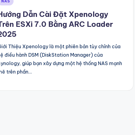
Posted
NAS
n
Hướng Dẫn Cài Đặt Xpenology
Trên ESXi 7.0 Bằng ARC Loader
2025
Giới Thiệu Xpenology là một phiên bản tùy chỉnh của
hệ điều hành DSM (DiskStation Manager) của
Synology, giúp bạn xây dựng một hệ thống NAS mạnh
mẽ trên phần…