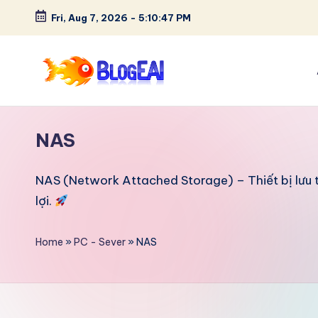
Fri, Aug 7, 2026
-
5:10:47 PM
Skip
to
content
B
"Chia
sẻ
l
NAS
đam
o
mê,
lưu
NAS (Network Attached Storage) – Thiết bị lưu t
g
giữ
lợi.
E
kỷ
niệm
Home
»
PC - Sever
»
NAS
A
–
I
Tất
cả
-
trong