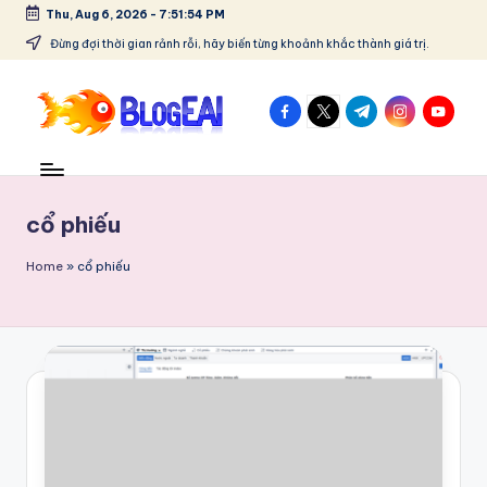
Thu, Aug 6, 2026
-
7:51:54 PM
Skip
Đừng đợi thời gian rảnh rỗi, hãy biến từng khoảnh khắc thành giá trị.
to
content
facebook.com
twitter.com
t.me
instagram.co
youtube
B
"Chia
sẻ
l
đam
o
cổ phiếu
mê,
lưu
g
Home
»
cổ phiếu
giữ
E
kỷ
niệm
A
–
I
Tất
cả
-
trong
C
một
blog!"
hi