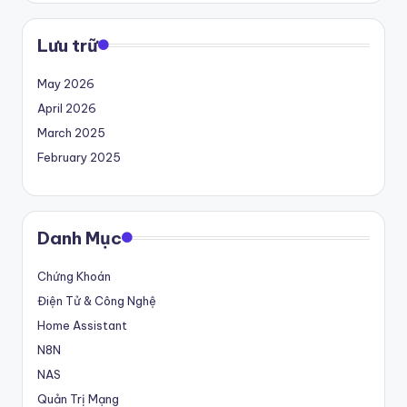
g
m
Lưu trữ
ộ
May 2026
t
April 2026
b
March 2025
February 2025
l
o
g
Danh Mục
!
Chứng Khoán
Điện Tử & Công Nghệ
Home Assistant
N8N
NAS
Quản Trị Mạng