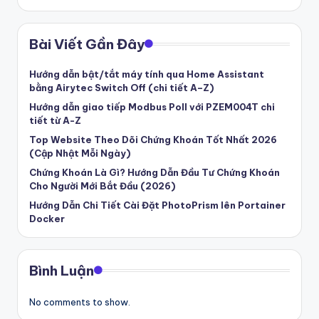
k
ỷ
Bài Viết Gần Đây
ni
ệ
Hướng dẫn bật/tắt máy tính qua Home Assistant
bằng Airytec Switch Off (chi tiết A–Z)
m
Hướng dẫn giao tiếp Modbus Poll với PZEM004T chi
–
tiết từ A-Z
T
Top Website Theo Dõi Chứng Khoán Tốt Nhất 2026
(Cập Nhật Mỗi Ngày)
ấ
Chứng Khoán Là Gì? Hướng Dẫn Đầu Tư Chứng Khoán
Cho Người Mới Bắt Đầu (2026)
t
Hướng Dẫn Chi Tiết Cài Đặt PhotoPrism lên Portainer
c
Docker
ả
tr
Bình Luận
o
No comments to show.
n