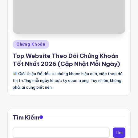
a
s
ẻ
đ
Posted
Chứng Khoán
a
in
Top Website Theo Dõi Chứng Khoán
m
Tốt Nhất 2026 (Cập Nhật Mỗi Ngày)
m
Giới thiệu Để đầu tư chứng khoán hiệu quả, việc theo dõi
ê
thị trường mỗi ngày là cực kỳ quan trọng. Tuy nhiên, không
,
phải ai cũng biết nên…
lư
u
Tìm Kiếm
gi
ữ
Tìm