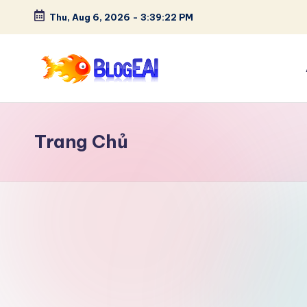
Thu, Aug 6, 2026
-
3:39:22 PM
Skip
to
content
B
"Chia
sẻ
l
đam
Trang Chủ
o
mê,
lưu
g
giữ
E
kỷ
niệm
A
–
I
Tất
cả
-
trong