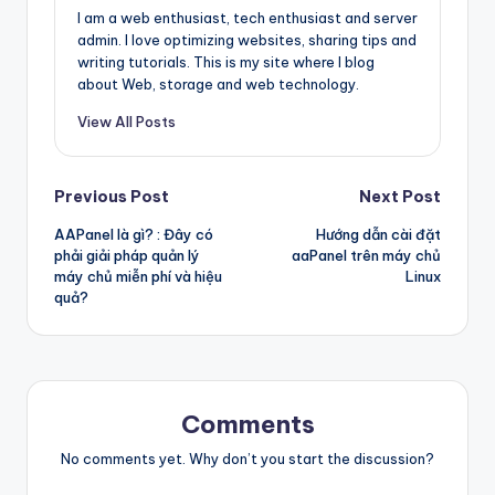
I am a web enthusiast, tech enthusiast and server
admin. I love optimizing websites, sharing tips and
writing tutorials. This is my site where I blog
about Web, storage and web technology.
View All Posts
Post
Previous Post
Next Post
AAPanel là gì? : Đây có
Hướng dẫn cài đặt
navigation
phải giải pháp quản lý
aaPanel trên máy chủ
máy chủ miễn phí và hiệu
Linux
quả?
Comments
No comments yet. Why don’t you start the discussion?