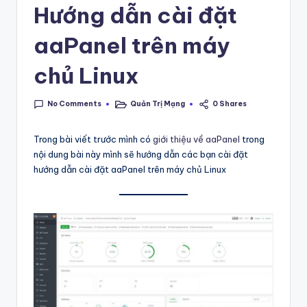
Hướng dẫn cài đặt
a
s
aaPanel trên máy
ẻ
chủ Linux
đ
a
No Comments
Quản Trị Mạng
0 Shares
Posted
in
m
Trong bài viết trước mình có
giới thiệu về aaPanel
trong
m
nội dung bài này mình sẽ hướng dẫn các bạn cài đặt
hướng dẫn cài đặt aaPanel trên máy chủ Linux
ê
,
lư
u
gi
ữ