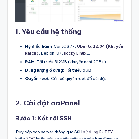
k
ỷ
ni
ệ
1. Yêu cầu hệ thống
m
Hệ điều hành
: CentOS 7+,
Ubuntu22.04 (Khuyến
–
khích)
, Debian 10+,
Rocky Linux
,…
T
RAM
: Tối thiểu 512MB (khuyến nghị 2GB+)
Dung lượng ổ cứng
: Tối thiểu 5GB
ấ
Quyền root
: Cần có quyền root để cài đặt
t
c
2. Cài đặt aaPanel
ả
tr
Bước 1: Kết nối SSH
o
Truy cập vào server thông qua SSH
sử dụng PUTTY
,
n
hoặc
ZOC
hoặc bất cứ phần mền ssh nào bạn đang sử