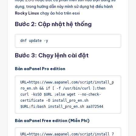
g
dụng, trong hướng dẫn này mình sử dụng hệ điều hành
Rocky Linux
chạy ảo hóa trên esxi
m
Bước 2: Cập nhật hệ thống
ộ
t
dnf update -y
b
l
Bước 3: Chạy lệnh cài đặt
o
Bản
aaPanel Pro edition
g
URL=https://www.aapanel.com/script/install_p
!
ro_en.sh && if [ -f /usr/bin/curl ];then 
curl -ksSO $URL ;else wget --no-check-
certificate -O install_pro_en.sh 
$URL;fi;bash install_pro_en.sh aa372544
Bản aaPanel Free edition (Miễn Phí)
URL=https://www.aapanel.com/script/install_7