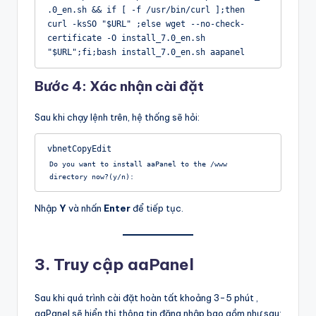
.0_en.sh && if [ -f /usr/bin/curl ];then 
curl -ksSO "$URL" ;else wget --no-check-
certificate -O install_7.0_en.sh 
"$URL";fi;bash install_7.0_en.sh aapanel
Bước 4: Xác nhận cài đặt
Sau khi chạy lệnh trên, hệ thống sẽ hỏi:
vbnetCopyEdit
Do you want to install aaPanel to the /www 
Nhập
Y
và nhấn
Enter
để tiếp tục.
3. Truy cập aaPanel
Sau khi quá trình cài đặt hoàn tất khoảng 3-5 phút ,
aaPanel sẽ hiển thị thông tin đăng nhập bao gồm như sau: