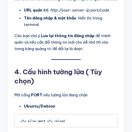
URL quản trị
:
http://your-server-ip:port/code
Tên đăng nhập & mật khẩu
: Hiển thị trong
terminal
Các bạn chú ý
Lưu lại thông tin đăng nhập
để tránh
quên và nếu cần đổi thông tin mới cho dễ nhớ thì vào
trong bảng quảng trị để đổi lại là được
4. Cấu hình tường lửa
( Tùy
chọn)
Mở cổng
PORT
nếu tường lửa đang chặn:
Ubuntu/Debian
:
ufw allow 
port
 ufw reload