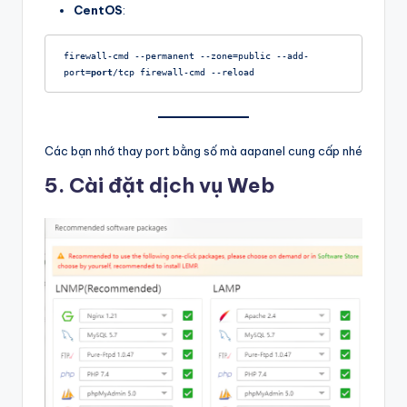
CentOS
:
firewall-cmd --permanent --zone=public --add-
port=
port
/tcp firewall-cmd --reload
Các bạn nhớ thay port bằng số mà aapanel cung cấp nhé
5. Cài đặt dịch vụ Web