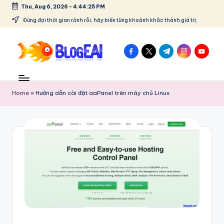
Thu, Aug 6, 2026
-
4:44:26 PM
Skip
Đừng đợi thời gian rảnh rỗi, hãy biến từng khoảnh khắc thành giá trị.
to
content
facebook.com
twitter.com
t.me
instagram.co
youtube
B
"Chia
sẻ
l
đam
Home
»
Hướng dẫn cài đặt aaPanel trên máy chủ Linux
o
mê,
lưu
g
giữ
E
kỷ
niệm
A
–
I
Tất
cả
-
trong
C
một
blog!"
hi