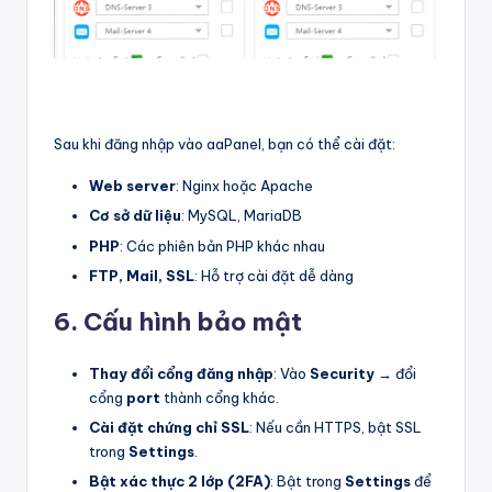
Sau khi đăng nhập vào aaPanel, bạn có thể cài đặt:
Web server
: Nginx hoặc Apache
Cơ sở dữ liệu
: MySQL, MariaDB
PHP
: Các phiên bản PHP khác nhau
FTP, Mail, SSL
: Hỗ trợ cài đặt dễ dàng
6. Cấu hình bảo mật
Thay đổi cổng đăng nhập
: Vào
Security
→ đổi
cổng
port
thành cổng khác.
Cài đặt chứng chỉ SSL
: Nếu cần HTTPS, bật SSL
trong
Settings
.
Bật xác thực 2 lớp (2FA)
: Bật trong
Settings
để