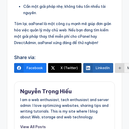
Cần một giải pháp nhẹ, không tiêu tốn nhiều tài
nguyên.
Tóm lại, aaPanel là một công cụ mạnh mẽ giúp đơn giản
hóa việc quản lý máy chủ web. Nếu bạn đang tìm kiếm
một giải pháp thay thế miễn phí cho cPanel hay
DirectAdmin, aaPanel xứng đáng để thử nghiệm!
Share via:
Facebook
X (Twitter)
LinkedIn
Nguyễn Trọng Hiếu
I am a web enthusiast, tech enthusiast and server
admin. I love optimizing websites, sharing tips and
writing tutorials. This is my site where I blog
about Web, storage and web technology.
View All Posts