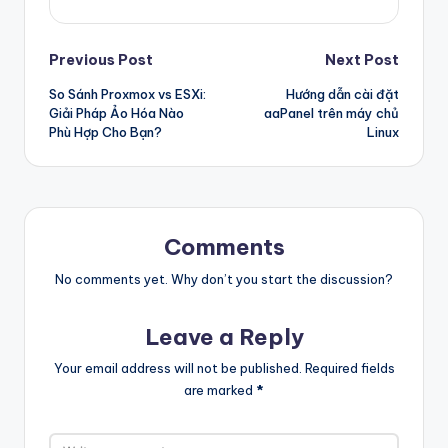
Post
Previous Post
Next Post
So Sánh Proxmox vs ESXi:
Hướng dẫn cài đặt
navigation
Giải Pháp Ảo Hóa Nào
aaPanel trên máy chủ
Phù Hợp Cho Bạn?
Linux
Comments
No comments yet. Why don’t you start the discussion?
Leave a Reply
Your email address will not be published.
Required fields
are marked
*