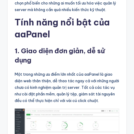
k
chọn phổ biến cho những ai muốn tối ưu hóa việc quản lý
ỷ
server mà không cần quá nhiều kiến thức kỹ thuật.
ni
Tính năng nổi bật của
ệ
aaPanel
m
–
1. Giao diện đơn giản, dễ sử
T
dụng
ấ
Một trong những ưu điểm lớn nhất của aaPanel là giao
t
diện web thân thiện, dễ thao tác ngay cả với những người
chưa có kinh nghiệm quản trị server. Tất cả các tác vụ
c
như cài đặt phần mềm, quản lý tệp, giám sát tài nguyên
ả
đều có thể thực hiện chỉ với vài cú click chuột.
tr
o
n