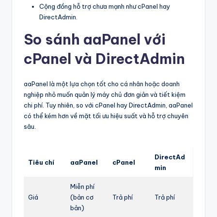
Cộng đồng hỗ trợ chưa mạnh như cPanel hay
DirectAdmin.
So sánh aaPanel với
cPanel và DirectAdmin
aaPanel là một lựa chọn tốt cho cá nhân hoặc doanh
nghiệp nhỏ muốn quản lý máy chủ đơn giản và tiết kiệm
chi phí. Tuy nhiên, so với cPanel hay DirectAdmin, aaPanel
có thể kém hơn về mặt tối ưu hiệu suất và hỗ trợ chuyên
sâu.
DirectAd
Tiêu chí
aaPanel
cPanel
min
Miễn phí
Giá
(bản cơ
Trả phí
Trả phí
bản)