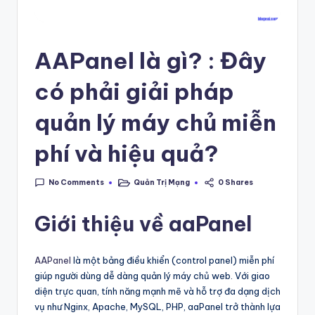
a
s
AAPanel là gì? : Đây
ẻ
đ
có phải giải pháp
a
quản lý máy chủ miễn
m
phí và hiệu quả?
m
ê
No Comments
Quản Trị Mạng
0 Shares
Posted
in
,
Giới thiệu về aaPanel
lư
u
AAPanel
là một bảng điều khiển (control panel) miễn phí
gi
giúp người dùng dễ dàng quản lý máy chủ web. Với giao
ữ
diện trực quan, tính năng mạnh mẽ và hỗ trợ đa dạng dịch
vụ như Nginx, Apache, MySQL, PHP, aaPanel trở thành lựa