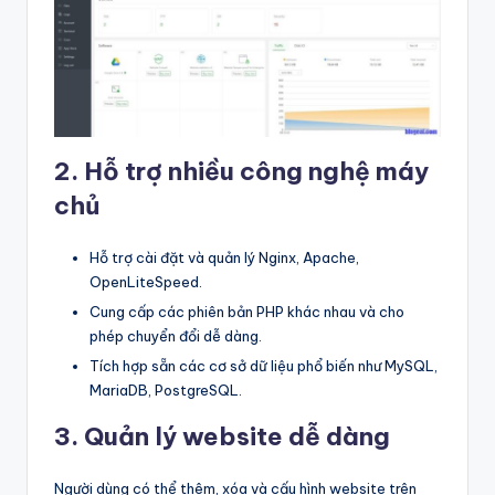
g
m
ộ
t
b
2. Hỗ trợ nhiều công nghệ máy
l
chủ
o
Hỗ trợ cài đặt và quản lý Nginx, Apache,
g
OpenLiteSpeed.
!
Cung cấp các phiên bản PHP khác nhau và cho
phép chuyển đổi dễ dàng.
Tích hợp sẵn các cơ sở dữ liệu phổ biến như MySQL,
MariaDB, PostgreSQL.
3. Quản lý website dễ dàng
Người dùng có thể thêm, xóa và cấu hình website trên