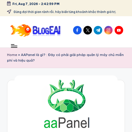
Fri, Aug 7, 2026
-
2:42:59 PM
Skip
Đừng đợi thời gian rảnh rỗi, hãy biến từng khoảnh khắc thành giá trị.
to
content
facebook.com
twitter.com
t.me
instagram.co
youtube
B
"Chia
sẻ
l
đam
Home
»
AAPanel là gì? : Đây có phải giải pháp quản lý máy chủ miễn
o
mê,
phí và hiệu quả?
lưu
g
giữ
E
kỷ
niệm
A
–
I
Tất
cả
-
trong
C
một
blog!"
hi